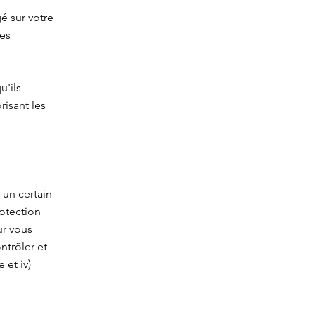
gé sur votre
ies
u'ils
risant les
 un certain
otection
ur vous
ntrôler et
 et iv)