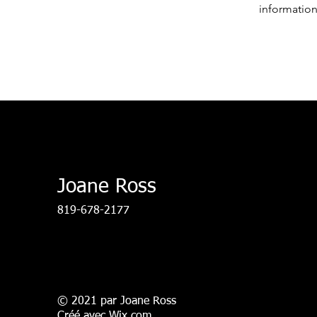
information
Joane Ross
819-678-2177
© 2021 par Joane Ross
Créé avec
Wix.com