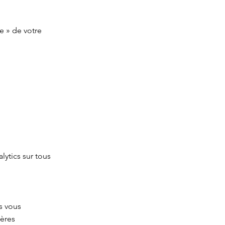
de
»
de votre
ytics sur tous
s vous
ières