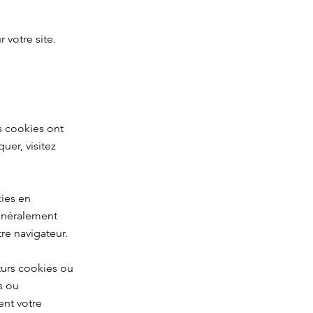
 votre site.
s cookies ont
uer, visitez
kies en
énéralement
re navigateur.
turs cookies ou
s ou
ent votre