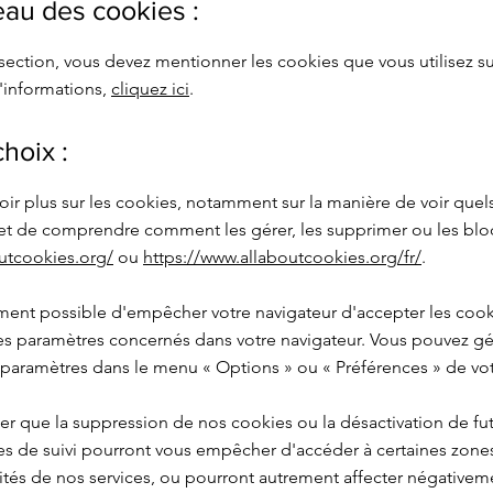
eau des cookies :
section, vous devez mentionner les cookies que vous utilisez sur
'informations,
cliquez ici
.
choix :
oir plus sur les cookies, notamment sur la manière de voir quel
 et de comprendre comment les gérer, les supprimer ou les bloq
utcookies.org/
ou
https://www.allaboutcookies.org/fr/
.
ement possible d'empêcher votre navigateur d'accepter les coo
les paramètres concernés dans votre navigateur. Vous pouvez g
s paramètres dans le menu
«
Options
»
ou
«
Préférences
»
de vot
ter que la suppression de nos cookies ou la désactivation de fu
s de suivi pourront vous empêcher d'accéder à certaines zone
ités de nos services, ou pourront autrement affecter négativem